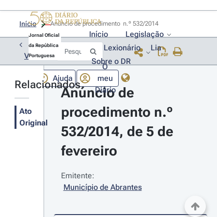
Início
Anúncio de procedimento  n.º 532/2014 
Início
Legislação
Jornal Oficial
da República
Lexionário
Lia
Voltar
Portuguesa
Sobre o DR
O
Ajuda
meu
Relacionados
Anúncio de 
Diário
procedimento n.º 
Ato
Original
532/2014, de 5 de 
fevereiro
Emitente:
Município de Abrantes