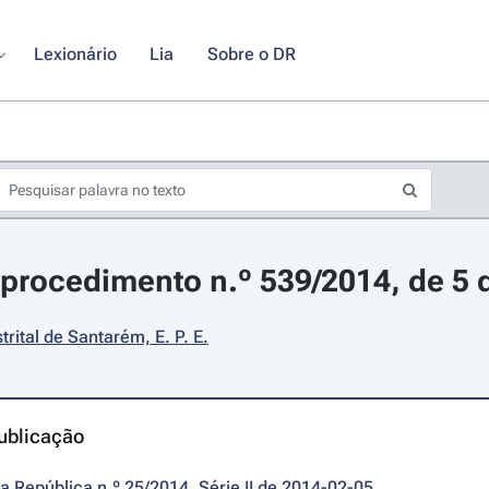
Lexionário
Lia
Sobre o DR
procedimento n.º 539/2014, de 5 d
trital de Santarém, E. P. E.
ublicação
da República n.º 25/2014, Série II de 2014-02-05