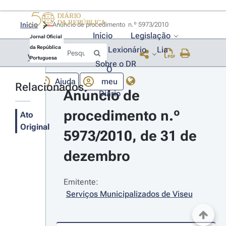
Início
Anúncio de procedimento  n.º 5973/2010 
Início
Legislação
Jornal Oficial
da República
Lexionário
Lia
Voltar
Portuguesa
Sobre o DR
O
Ajuda
meu
Relacionados
Anúncio de 
Diário
procedimento n.º 
Ato
Original
5973/2010, de 31 de 
dezembro
Emitente:
Serviços Municipalizados de Viseu