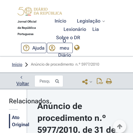
Início
Legislação
Jornal Oficial
da República
Lexionário
Lia
Portuguesa
Sobre o DR
O
Ajuda
meu
Diário
Início
Anúncio de procedimento  n.º 5977/2010 
Voltar
Relacionados
Anúncio de 
procedimento n.º 
Ato
Original
5977/2010, de 31 de 