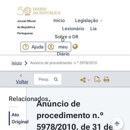
Início
Legislação
Jornal Oficial
da República
Lexionário
Lia
Portuguesa
Sobre o DR
O
Ajuda
meu
Diário
Início
Anúncio de procedimento  n.º 5978/2010 
Voltar
Relacionados
Anúncio de 
procedimento n.º 
Ato
Original
5978/2010, de 31 de 