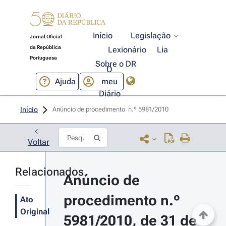
Início
Legislação
Jornal Oficial
da República
Lexionário
Lia
Portuguesa
Sobre o DR
O
Ajuda
meu
Diário
Início
Anúncio de procedimento  n.º 5981/2010 
Voltar
Relacionados
Anúncio de 
procedimento n.º 
Ato
Original
5981/2010, de 31 de 