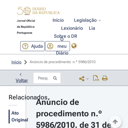
Início
Legislação
Jornal Oficial
da República
Lexionário
Lia
Portuguesa
Sobre o DR
O
Ajuda
meu
Diário
Início
Anúncio de procedimento  n.º 5986/2010 
Voltar
Relacionados
Anúncio de 
procedimento n.º 
Ato
Original
5986/2010, de 31 de 