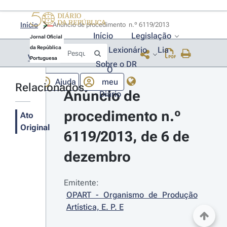
Início
Anúncio de procedimento  n.º 6119/2013 
Início
Legislação
Jornal Oficial
da República
Lexionário
Lia
Voltar
Portuguesa
Sobre o DR
O
Ajuda
meu
Relacionados
Anúncio de 
Diário
procedimento n.º 
Ato
Original
6119/2013, de 6 de 
dezembro
Emitente:
OPART - Organismo de Produção 
Artística, E. P. E