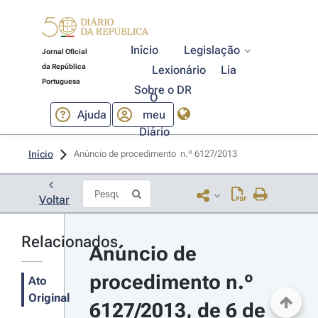
Início
Legislação
Jornal Oficial
da República
Lexionário
Lia
Portuguesa
Sobre o DR
O
Ajuda
meu
Diário
Início
Anúncio de procedimento  n.º 6127/2013 
Voltar
Relacionados
Anúncio de 
procedimento n.º 
Ato
Original
6127/2013, de 6 de 