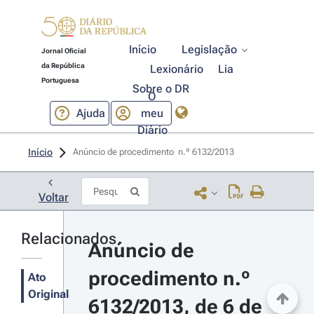
Início
Legislação
Jornal Oficial
da República
Lexionário
Lia
Portuguesa
Sobre o DR
O
Ajuda
meu
Diário
Início
Anúncio de procedimento  n.º 6132/2013 
Voltar
Relacionados
Anúncio de 
procedimento n.º 
Ato
Original
6132/2013, de 6 de 