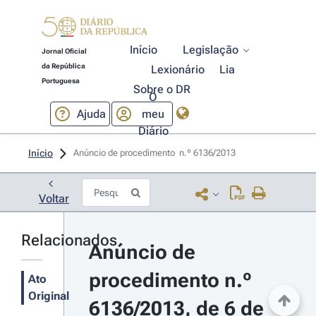
Início
Legislação
Jornal Oficial
da República
Lexionário
Lia
Portuguesa
Sobre o DR
O
Ajuda
meu
Diário
Início
Anúncio de procedimento  n.º 6136/2013 
Voltar
Relacionados
Anúncio de 
procedimento n.º 
Ato
Original
6136/2013, de 6 de 