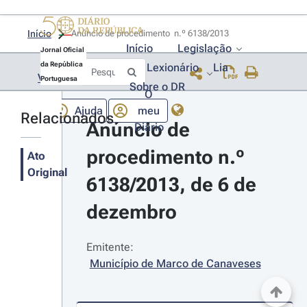
Início
Anúncio de procedimento  n.º 6138/2013 
Início
Legislação
Jornal Oficial
da República
Lexionário
Lia
Voltar
Portuguesa
Sobre o DR
O
Ajuda
meu
Relacionados
Anúncio de 
Diário
procedimento n.º 
Ato
Original
6138/2013, de 6 de 
dezembro
Emitente:
Município de Marco de Canaveses