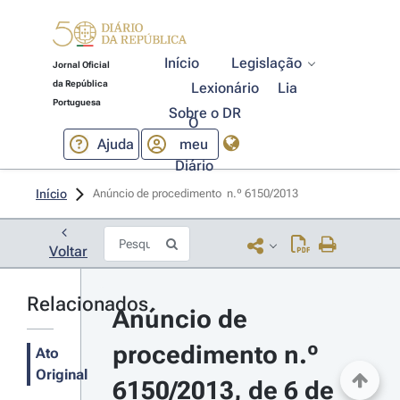
Início
Legislação
Jornal Oficial
da República
Lexionário
Lia
Portuguesa
Sobre o DR
O
Ajuda
meu
Diário
Início
Anúncio de procedimento  n.º 6150/2013 
Voltar
Relacionados
Anúncio de 
procedimento n.º 
Ato
Original
6150/2013, de 6 de 