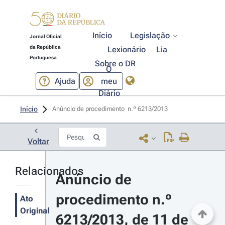
Início
Legislação
Jornal Oficial
da República
Lexionário
Lia
Portuguesa
Sobre o DR
O
Ajuda
meu
Diário
Início
Anúncio de procedimento  n.º 6213/2013 
Voltar
Relacionados
Anúncio de 
procedimento n.º 
Ato
Original
6213/2013, de 11 de 