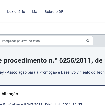
Lexionário
Lia
Sobre o DR
 procedimento n.º 6256/2011, de
ley - Associação para a Promoção e Desenvolvimento do Tecn
ublicação
da República n.º 247/2011, Série II de 2011-12-27