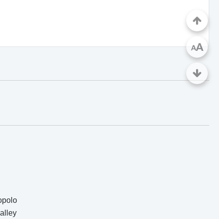
A
A
opolo
alley