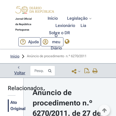
Início
Legislação
Jornal Oficial
da República
Lexionário
Lia
Portuguesa
Sobre o DR
O
Ajuda
meu
Diário
Início
Anúncio de procedimento  n.º 6270/2011 
Voltar
Relacionados
Anúncio de 
procedimento n.º 
Ato
Original
6270/2011, de 27 de 