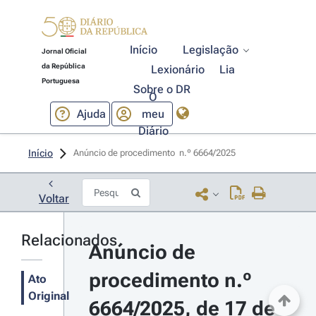
Início
Legislação
Jornal Oficial
da República
Lexionário
Lia
Portuguesa
Sobre o DR
O
Ajuda
meu
Diário
Início
Anúncio de procedimento  n.º 6664/2025 
Voltar
Relacionados
Anúncio de 
procedimento n.º 
Ato
Original
6664/2025, de 17 de 