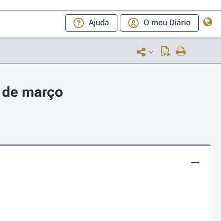
Ajuda
O meu Diário
3 de março