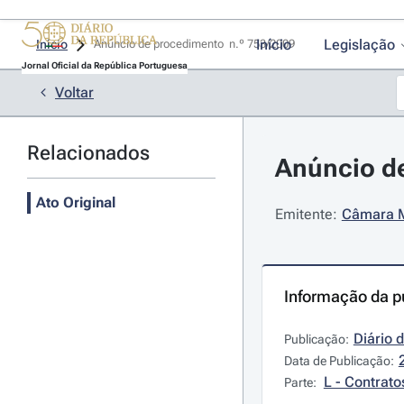
Início
Legislação
Início
Anúncio de procedimento  n.º 753/2009 
Jornal Oficial da República Portuguesa
Voltar
Relacionados
Anúncio de
Ato Original
Emitente:
Câmara M
Informação da p
Diário 
Publicação:
Data de Publicação:
L - Contrato
Parte: