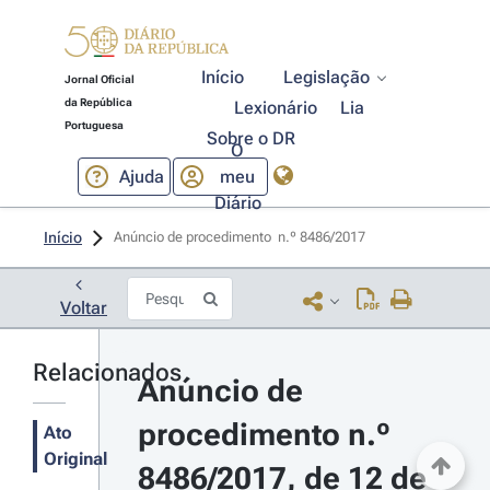
Início
Legislação
Jornal Oficial
da República
Lexionário
Lia
Portuguesa
Sobre o DR
O
Ajuda
meu
Diário
Início
Anúncio de procedimento  n.º 8486/2017 
Voltar
Relacionados
Anúncio de 
procedimento n.º 
Ato
Original
8486/2017, de 12 de 