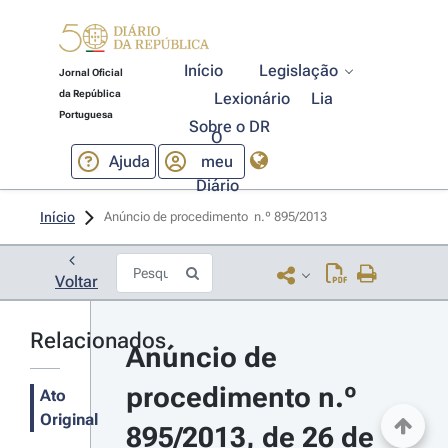
Início
Legislação
Jornal Oficial
da República
Lexionário
Lia
Portuguesa
Sobre o DR
O
Ajuda
meu
Diário
Início
Anúncio de procedimento  n.º 895/2013 
Voltar
Relacionados
Anúncio de 
procedimento n.º 
Ato
Original
895/2013, de 26 de 