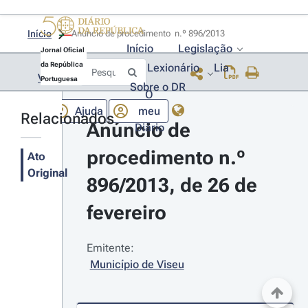
Início
Anúncio de procedimento  n.º 896/2013 
Início
Legislação
Jornal Oficial
da República
Lexionário
Lia
Voltar
Portuguesa
Sobre o DR
O
Ajuda
meu
Relacionados
Anúncio de 
Diário
procedimento n.º 
Ato
Original
896/2013, de 26 de 
fevereiro
Emitente:
Município de Viseu