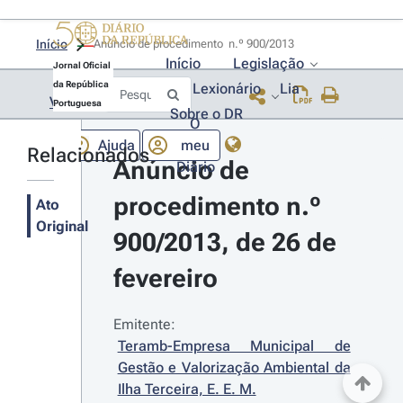
Início
Anúncio de procedimento  n.º 900/2013 
Início
Legislação
Jornal Oficial
da República
Lexionário
Lia
Voltar
Portuguesa
Sobre o DR
O
Ajuda
meu
Relacionados
Anúncio de 
Diário
procedimento n.º 
Ato
Original
900/2013, de 26 de 
fevereiro
Emitente:
Teramb-Empresa Municipal de 
Gestão e Valorização Ambiental da 
Ilha Terceira, E. E. M.