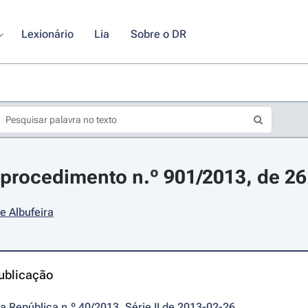
Lexionário
Lia
Sobre o DR
procedimento n.º 901/2013, de 26 
e Albufeira
ublicação
da República n.º 40/2013, Série II de 2013-02-26