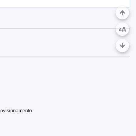
A
A
rovisionamento