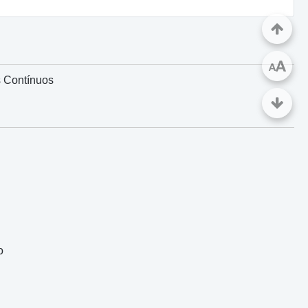
A
A
s Contínuos
o