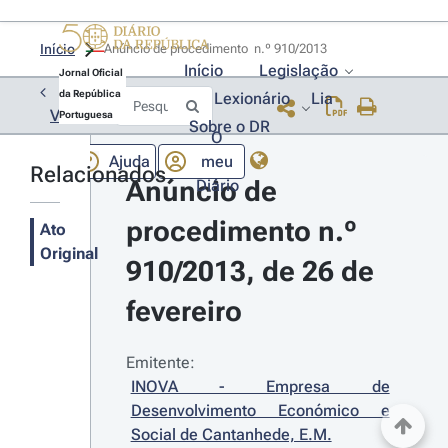
Início
Anúncio de procedimento  n.º 910/2013 
Início
Legislação
Jornal Oficial
da República
Lexionário
Lia
Voltar
Portuguesa
Sobre o DR
O
Ajuda
meu
Relacionados
Anúncio de 
Diário
procedimento n.º 
Ato
Original
910/2013, de 26 de 
fevereiro
Emitente:
INOVA - Empresa de 
Desenvolvimento Económico e 
Social de Cantanhede, E.M.