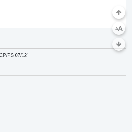
A
A
- CP/PS 07/12"
.