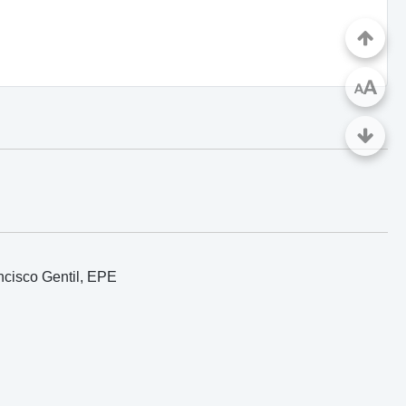
A
A
ncisco Gentil, EPE