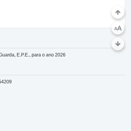
A
A
Guarda, E.P.E., para o ano 2026
954209