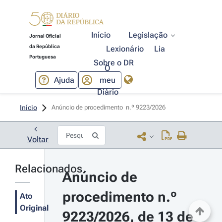
Início
Legislação
Jornal Oficial
da República
Lexionário
Lia
Portuguesa
Sobre o DR
O
Ajuda
meu
Diário
Início
Anúncio de procedimento  n.º 9223/2026 
Voltar
Relacionados
Anúncio de 
procedimento n.º 
Ato
Original
9223/2026, de 13 de 