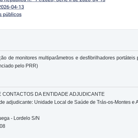
2026-04-13
s públicos
ão de monitores multiparâmetros e desfibrilhadores portátei
anciado pelo PRR)
O E CONTACTOS DA ENTIDADE ADJUDICANTE
de adjudicante: Unidade Local de Saúde de Trás-os-Montes e 
uega - Lordelo S/N
508