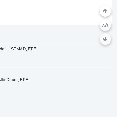
A
A
co da ULSTMAD, EPE.
Alto Douro, EPE