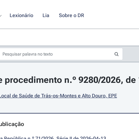
Lexionário
Lia
Sobre o DR
 procedimento n.º 9280/2026, de 1
Local de Saúde de Trás-os-Montes e Alto Douro, EPE
ublicação
da República n.º 71/2026, Série II de 2026-04-13