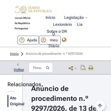
Início
Legislação
Jornal Oficial
da República
Lexionário
Lia
Portuguesa
Sobre o DR
O
Ajuda
meu
Diário
Início
Anúncio de procedimento  n.º 9297/2026 
Voltar
Relacionados
Anúncio de 
procedimento n.º 
Ato
Original
9297/2026, de 13 de 