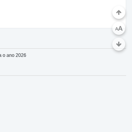
A
A
a o ano 2026