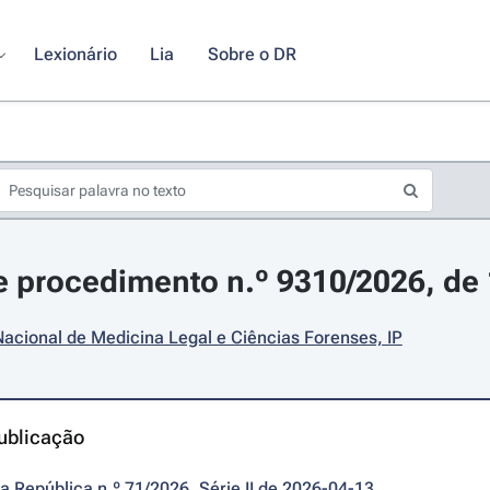
Lexionário
Lia
Sobre o DR
 procedimento n.º 9310/2026, de 1
 Nacional de Medicina Legal e Ciências Forenses, IP
ublicação
da República n.º 71/2026, Série II de 2026-04-13