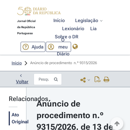
Início
Legislação
Jornal Oficial
da República
Lexionário
Lia
Portuguesa
Sobre o DR
O
Ajuda
meu
Diário
Início
Anúncio de procedimento  n.º 9315/2026 
Voltar
Relacionados
Anúncio de 
procedimento n.º 
Ato
Original
9315/2026, de 13 de 