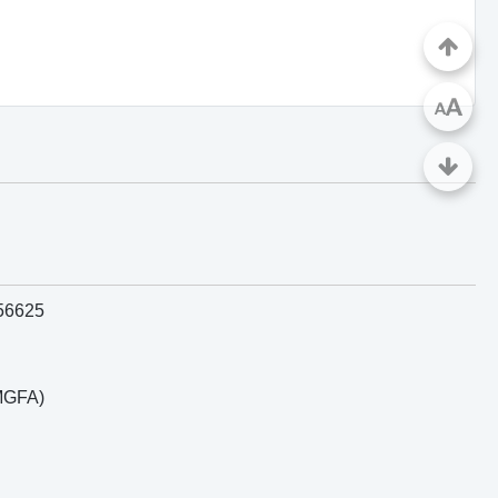
A
A
956625
EMGFA)