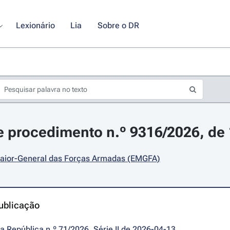
Lexionário
Lia
Sobre o DR
 procedimento n.º 9316/2026, de 1
aior-General das Forças Armadas (EMGFA)
ublicação
da República n.º 71/2026, Série II de 2026-04-13