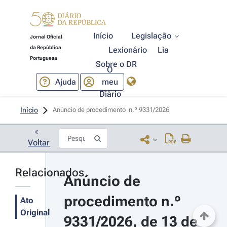
Início
Legislação
Jornal Oficial
da República
Lexionário
Lia
Portuguesa
Sobre o DR
O
Ajuda
meu
Diário
Início
Anúncio de procedimento  n.º 9331/2026 
Voltar
Relacionados
Anúncio de 
procedimento n.º 
Ato
Original
9331/2026, de 13 de 