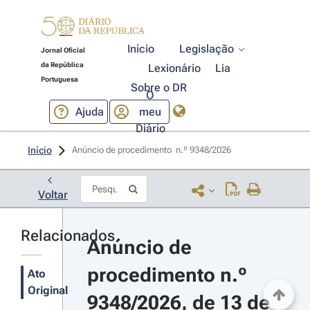
Início
Legislação
Jornal Oficial
da República
Lexionário
Lia
Portuguesa
Sobre o DR
O
Ajuda
meu
Diário
Início
Anúncio de procedimento  n.º 9348/2026 
Voltar
Relacionados
Anúncio de 
procedimento n.º 
Ato
Original
9348/2026, de 13 de 