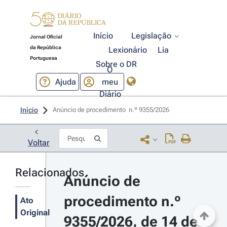
Início
Legislação
Jornal Oficial
da República
Lexionário
Lia
Portuguesa
Sobre o DR
O
Ajuda
meu
Diário
Início
Anúncio de procedimento  n.º 9355/2026 
Voltar
Relacionados
Anúncio de 
procedimento n.º 
Ato
Original
9355/2026, de 14 de 