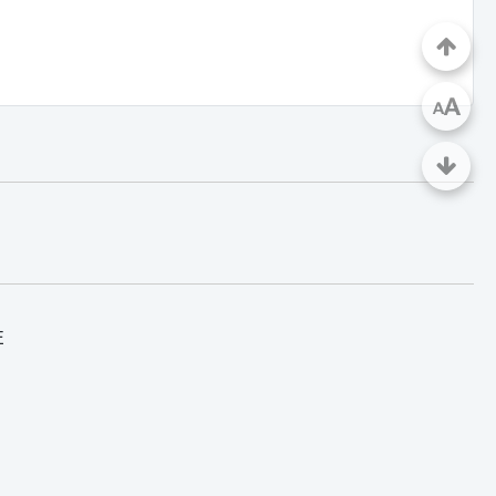
A
A
E