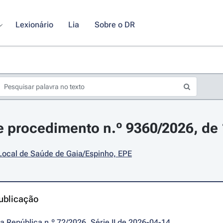
Lexionário
Lia
Sobre o DR
 procedimento n.º 9360/2026, de 1
Local de Saúde de Gaia/Espinho, EPE
ublicação
da República n.º 72/2026, Série II de 2026-04-14