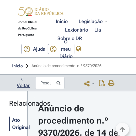
Início
Legislação
Jornal Oficial
da República
Lexionário
Lia
Portuguesa
Sobre o DR
O
Ajuda
meu
Diário
Início
Anúncio de procedimento  n.º 9370/2026 
Voltar
Relacionados
Anúncio de 
procedimento n.º 
Ato
Original
9370/2026, de 14 de 