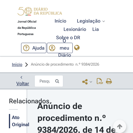
Início
Legislação
Jornal Oficial
da República
Lexionário
Lia
Portuguesa
Sobre o DR
O
Ajuda
meu
Diário
Início
Anúncio de procedimento  n.º 9384/2026 
Voltar
Relacionados
Anúncio de 
procedimento n.º 
Ato
Original
9384/2026, de 14 de 