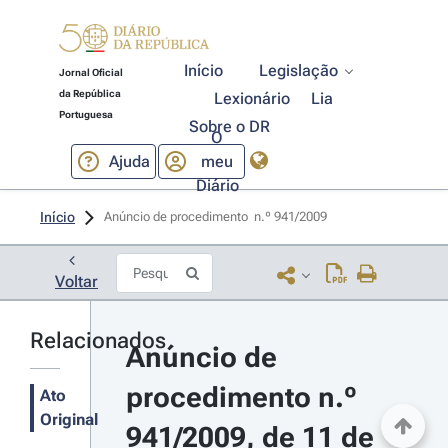
Início
Legislação
Jornal Oficial
da República
Lexionário
Lia
Portuguesa
Sobre o DR
O
Ajuda
meu
Diário
Início
Anúncio de procedimento  n.º 941/2009 
Voltar
Relacionados
Anúncio de 
procedimento n.º 
Ato
Original
941/2009, de 11 de 