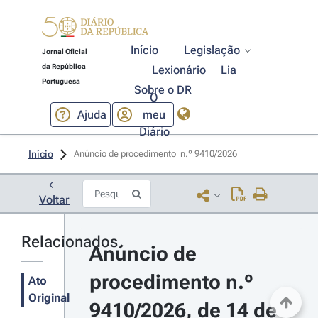
Início
Legislação
Jornal Oficial
da República
Lexionário
Lia
Portuguesa
Sobre o DR
O
Ajuda
meu
Diário
Início
Anúncio de procedimento  n.º 9410/2026 
Voltar
Relacionados
Anúncio de 
procedimento n.º 
Ato
Original
9410/2026, de 14 de 