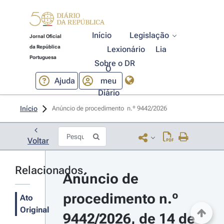
Início
Legislação
Jornal Oficial
da República
Lexionário
Lia
Portuguesa
Sobre o DR
O
Ajuda
meu
Diário
Início
Anúncio de procedimento  n.º 9442/2026 
Voltar
Relacionados
Anúncio de 
procedimento n.º 
Ato
Original
9442/2026, de 14 de 