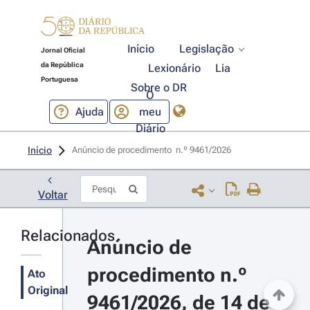
Início
Legislação
Jornal Oficial
da República
Lexionário
Lia
Portuguesa
Sobre o DR
O
Ajuda
meu
Diário
Início
Anúncio de procedimento  n.º 9461/2026 
Voltar
Relacionados
Anúncio de 
procedimento n.º 
Ato
Original
9461/2026, de 14 de 