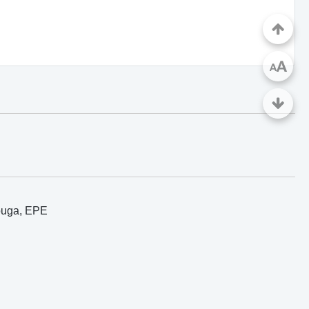
A
A
ouga, EPE