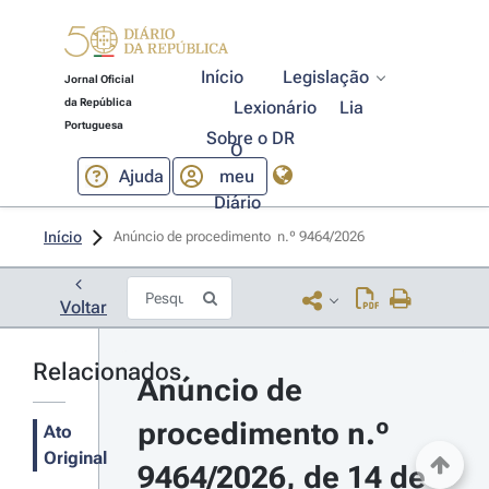
Início
Legislação
Jornal Oficial
da República
Lexionário
Lia
Portuguesa
Sobre o DR
O
Ajuda
meu
Diário
Início
Anúncio de procedimento  n.º 9464/2026 
Voltar
Relacionados
Anúncio de 
procedimento n.º 
Ato
Original
9464/2026, de 14 de 