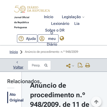
Início
Legislação
Jornal Oficial
da República
Lexionário
Lia
Portuguesa
Sobre o DR
O
Ajuda
meu
Diário
Início
Anúncio de procedimento  n.º 948/2009 
Voltar
Relacionados
Anúncio de 
procedimento n.º 
Ato
Original
948/2009, de 11 de 